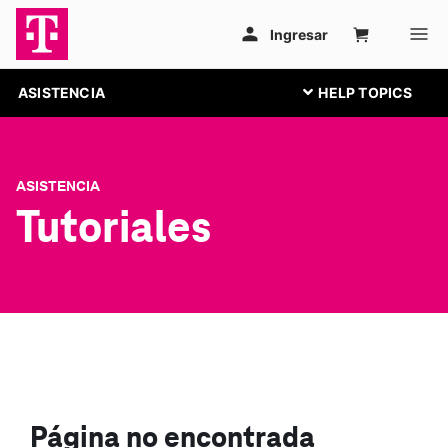
ASISTENCIA
ASISTENCIA
Tutoriales