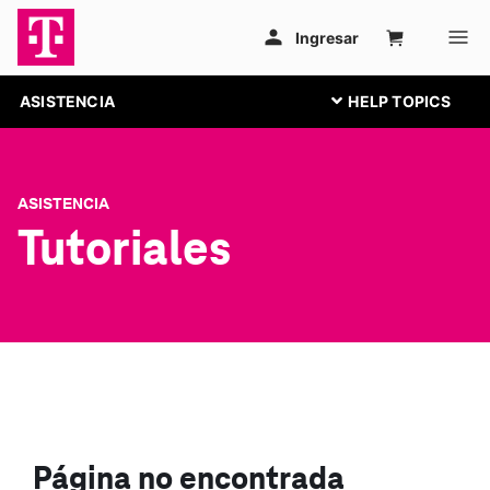
ASISTENCIA
ASISTENCIA
Tutoriales