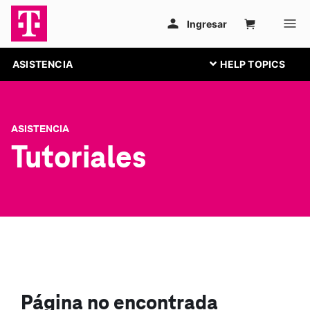
ASISTENCIA
ASISTENCIA
Tutoriales