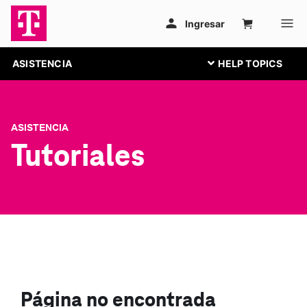
ASISTENCIA
ASISTENCIA
Tutoriales