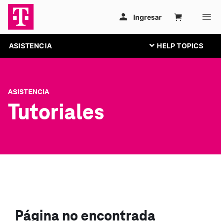
ASISTENCIA
ASISTENCIA
Tutoriales