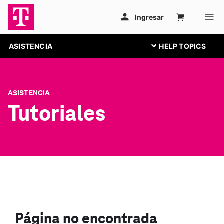
ASISTENCIA
ASISTENCIA
Tutoriales