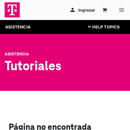
ASISTENCIA
ASISTENCIA
Tutoriales