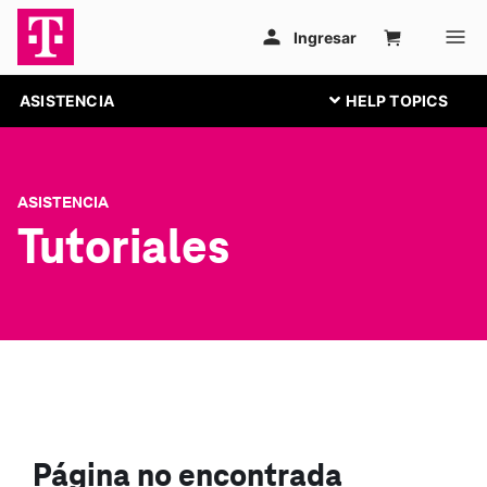
ASISTENCIA
ASISTENCIA
Tutoriales