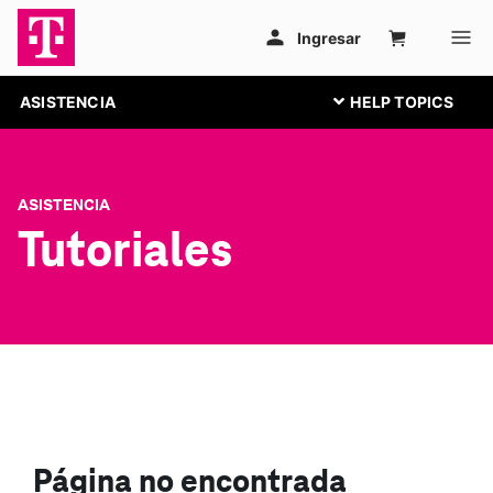
ASISTENCIA
ASISTENCIA
Tutoriales