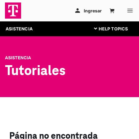
ASISTENCIA
ASISTENCIA
Tutoriales