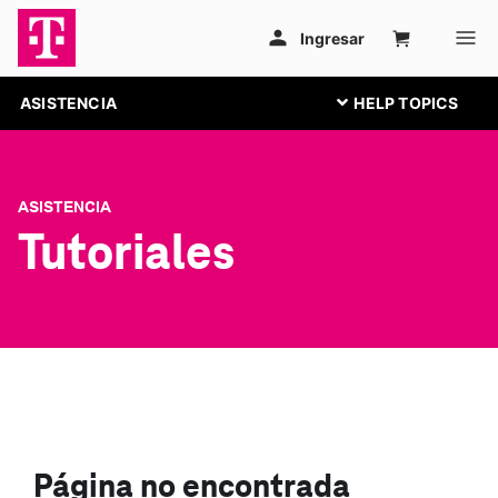
ASISTENCIA
ASISTENCIA
Tutoriales