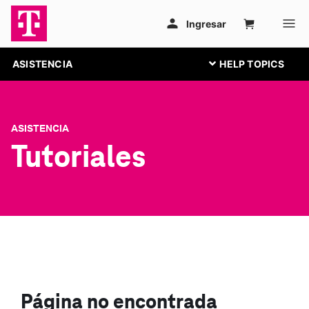
ASISTENCIA
ASISTENCIA
Tutoriales