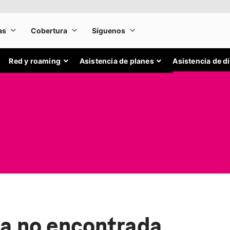
Red y roaming
Asistencia de planes
Asistencia de d