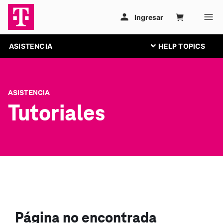
ASISTENCIA
ASISTENCIA
Tutoriales