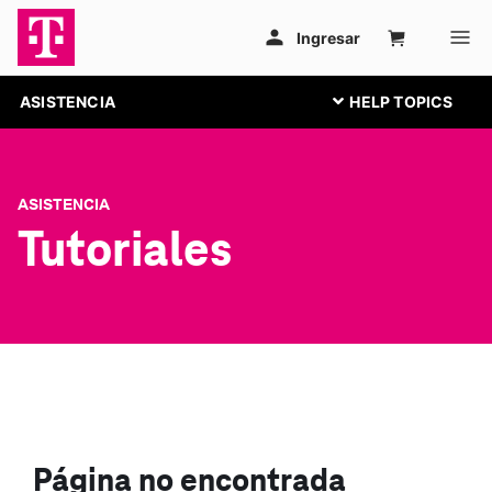
ASISTENCIA
ASISTENCIA
Tutoriales