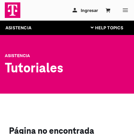
ASISTENCIA
ASISTENCIA
Tutoriales