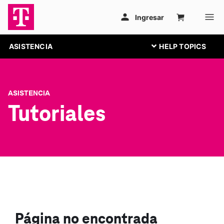
ASISTENCIA
ASISTENCIA
Tutoriales