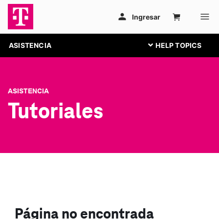
ASISTENCIA
ASISTENCIA
Tutoriales