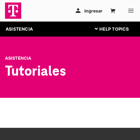
ASISTENCIA
ASISTENCIA
Tutoriales