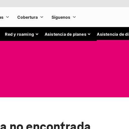
Red y roaming
Asistencia de planes
Asistencia de d