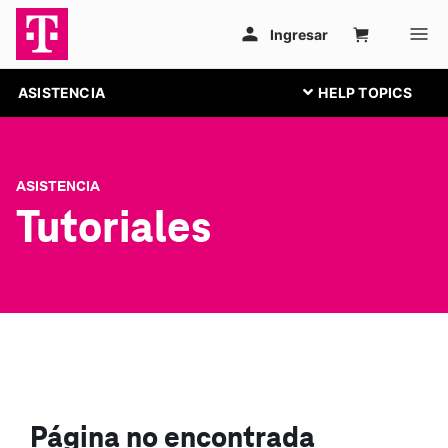
ASISTENCIA
ASISTENCIA
Tutoriales