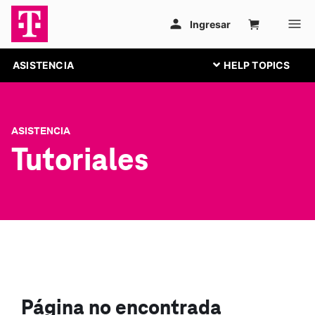
ASISTENCIA
ASISTENCIA
Tutoriales