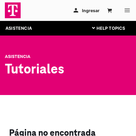
ASISTENCIA
ASISTENCIA
Tutoriales