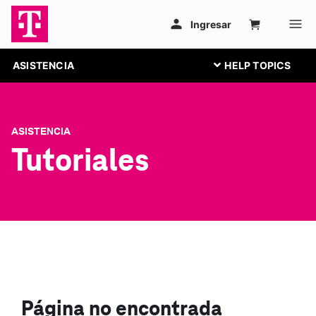
ASISTENCIA
ASISTENCIA
Tutoriales