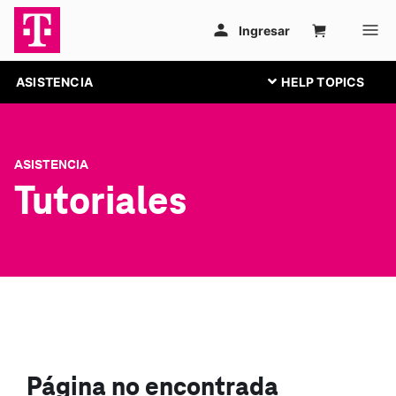
ASISTENCIA
ASISTENCIA
Tutoriales