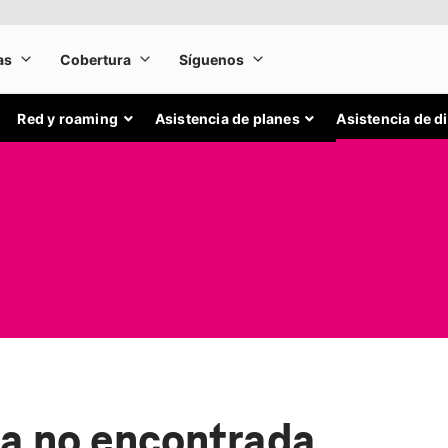
Red y roaming
Asistencia de planes
Asistencia de d