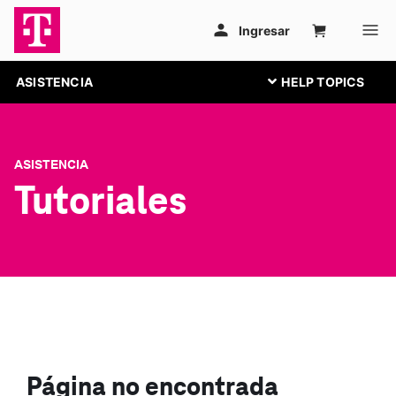
ASISTENCIA
ASISTENCIA
Tutoriales