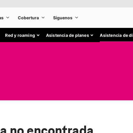
Red y roaming
Asistencia de planes
Asistencia de d