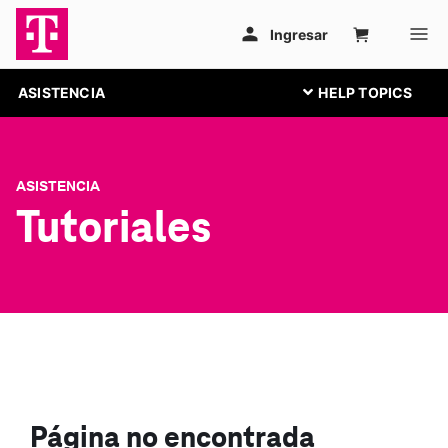
ASISTENCIA
ASISTENCIA
Tutoriales