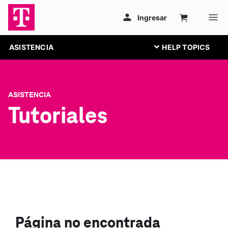
ASISTENCIA
ASISTENCIA
Tutoriales