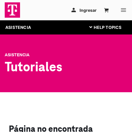
ASISTENCIA
ASISTENCIA
Tutoriales