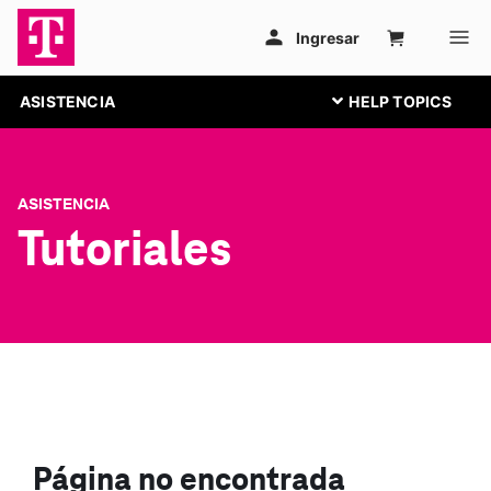
ASISTENCIA
ASISTENCIA
Tutoriales