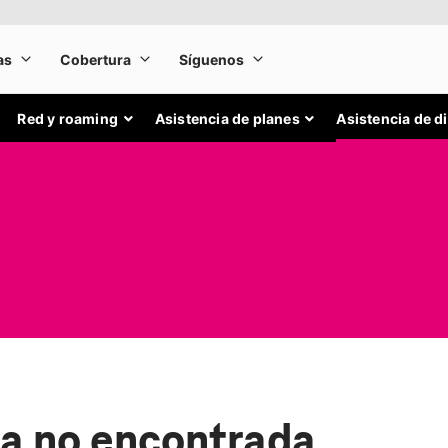
Red y roaming
Asistencia de planes
Asistencia de d