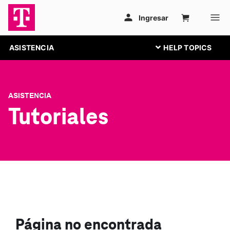
ASISTENCIA
ASISTENCIA
Tutoriales