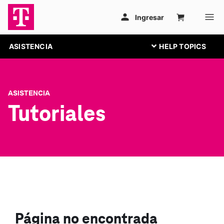
ASISTENCIA
ASISTENCIA
Tutoriales