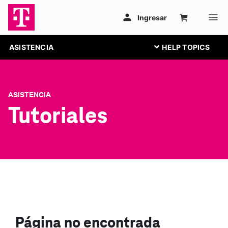
ASISTENCIA
ASISTENCIA
Tutoriales