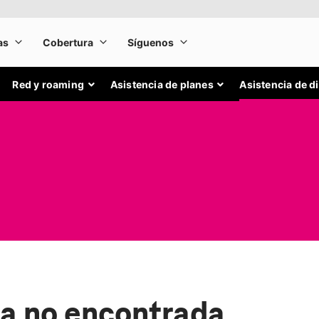
Red y roaming
Asistencia de planes
Asistencia de d