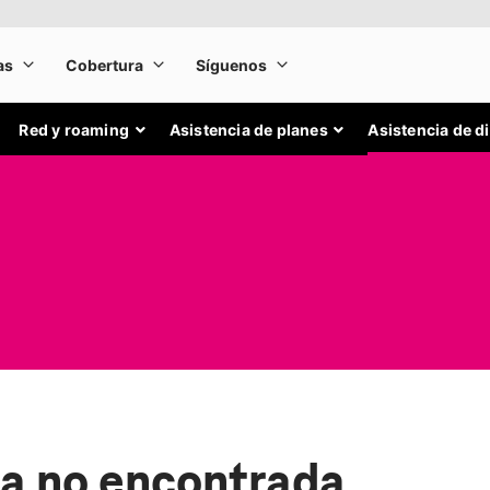
Red y roaming
Asistencia de planes
Asistencia de d