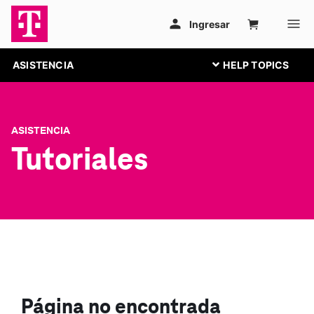
ASISTENCIA
ASISTENCIA
Tutoriales