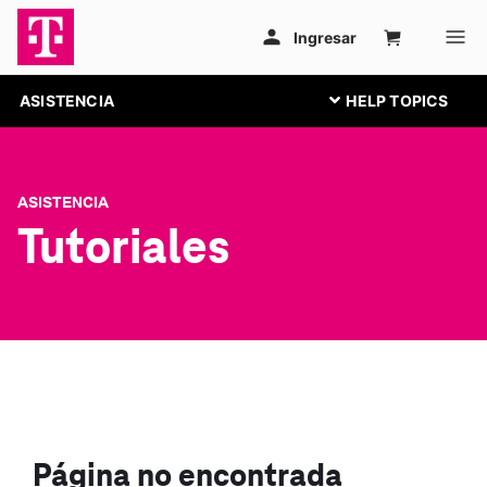
ASISTENCIA
ASISTENCIA
Tutoriales