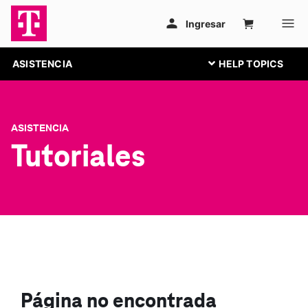
ASISTENCIA
ASISTENCIA
Tutoriales