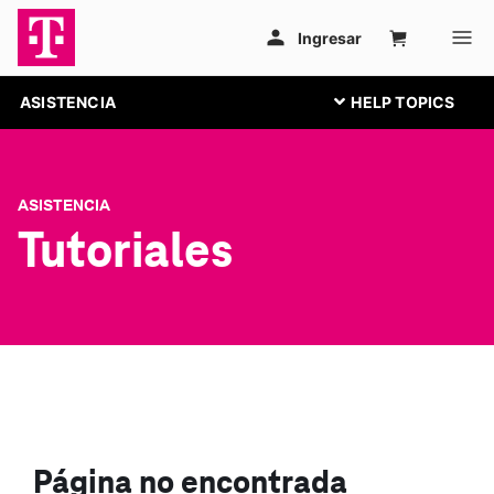
ASISTENCIA
ASISTENCIA
Tutoriales