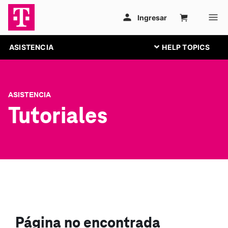
ASISTENCIA
ASISTENCIA
Tutoriales