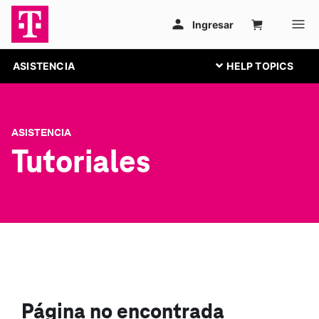
ASISTENCIA
ASISTENCIA
Tutoriales