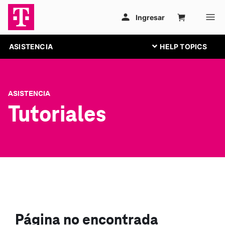
ASISTENCIA
ASISTENCIA
Tutoriales