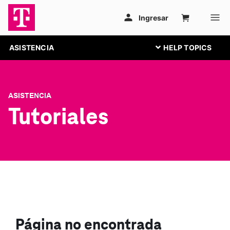
ASISTENCIA
ASISTENCIA
Tutoriales