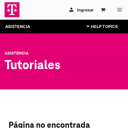
ASISTENCIA
ASISTENCIA
Tutoriales