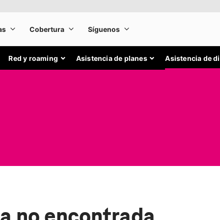
Red y roaming
Asistencia de planes
Asistencia de d