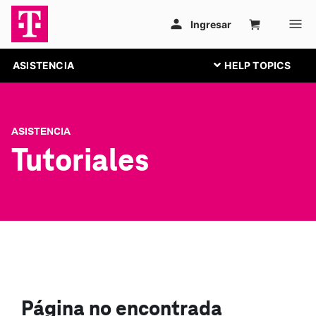
ASISTENCIA
ASISTENCIA
Tutoriales