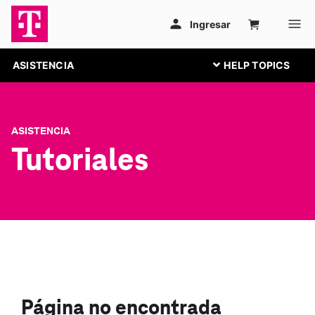
ASISTENCIA
ASISTENCIA
Tutoriales